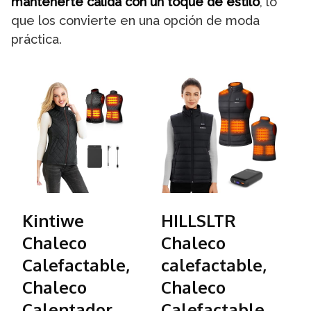
mantenerte cálida con un toque de estilo
, lo
que los convierte en una opción de moda
práctica.
Kintiwe
HILLSLTR
C
Chaleco
Chaleco
C
Calefactable,
calefactable,
A
Chaleco
Chaleco
C
Calentador
Calefactable
E