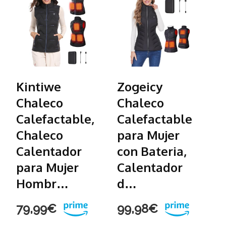
Kintiwe
Zogeicy
S
Chaleco
Chaleco
C
Calefactable,
Calefactable
C
Chaleco
para Mujer
M
Calentador
con Bateria,
P
para Mujer
Calentador
1
Hombr…
d…
7
79,99€
99,98€
1